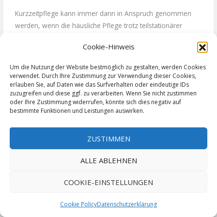
Kurzzeitpflege kann immer dann in Anspruch genommen
werden, wenn die häusliche Pflege trotz teilstationärer
Tages- oder Nachtpflege nicht sicher gestellt werden kann.
Cookie-Hinweis
Also zum Beispiel, wenn die Pflegeperson im Urlaub oder
krank ist oder wenn sich der Pflegebedarf in kurzer Zeit (z.B.
Um die Nutzung der Website bestmöglich zu gestalten, werden Cookies
nach einem Krankenhausaufenthalt) stark erhöht hat. Der
verwendet. Durch Ihre Zustimmung zur Verwendung dieser Cookies,
erlauben Sie, auf Daten wie das Surfverhalten oder eindeutige IDs
Anspruch besteht auch dann noch, wenn bei Aufnahme in
zuzugreifen und diese ggf. zu verarbeiten. Wenn Sie nicht zustimmen
die Kurzzeitpflegeeinrichtung bereits feststeht, dass die
oder Ihre Zustimmung widerrufen, könnte sich dies negativ auf
pflegebedürftige Person nach ihrem Aufenthalt vollstationär
bestimmte Funktionen und Leistungen auswirken.
im Pflegeheim einziehen soll. Oftmals ist es so, dass die
Aufnahme in ein Pflegeheim durch die Kurzzeitpflege initiiert
ZUSTIMMEN
wird und die pflegebedürftige Person mangels anderer
Möglichkeiten, die Pflege zuhause sicherzustellen, dort dann
ALLE ABLEHNEN
wohnen bleibt. Es gibt zwar extra
COOKIE-EINSTELLUNGEN
Kurzzeitpflegeeinrichtungen, wo dies nicht möglich wäre, es
gibt jedoch auch in den meisten vollstationären
Cookie Policy
Datenschutzerklärung
Pflegeheimen Kurzzeitpflegeplätze.