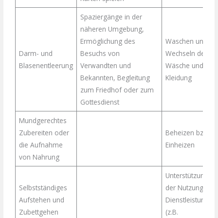
Spaziergänge in der
näheren Umgebung,
Ermöglichung des
Waschen und
Darm- und
Besuchs von
Wechseln der
Blasenentleerung
Verwandten und
Wäsche und
Bekannten, Begleitung
Kleidung
zum Friedhof oder zum
Gottesdienst
Mundgerechtes
Zubereiten oder
Beheizen bzw.
die Aufnahme
Einheizen
von Nahrung
Unterstützung be
Selbstständiges
der Nutzung von
Aufstehen und
Dienstleistungen
Zubettgehen
(z.B.