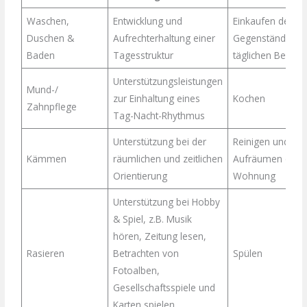
Waschen,
Entwicklung und
Einkaufen der
Duschen &
Aufrechterhaltung einer
Gegenstände de
Baden
Tagesstruktur
täglichen Bedarf
Unterstützungsleistungen
Mund-/
zur Einhaltung eines
Kochen
Zahnpflege
Tag-Nacht-Rhythmus
Unterstützung bei der
Reinigen und
Kämmen
räumlichen und zeitlichen
Aufräumen der
Orientierung
Wohnung
Unterstützung bei Hobby
& Spiel, z.B. Musik
hören, Zeitung lesen,
Rasieren
Betrachten von
Spülen
Fotoalben,
Gesellschaftsspiele und
Karten spielen