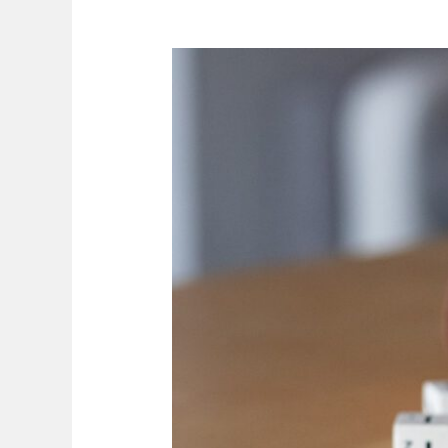
Demenz
–
Ein
Überblick